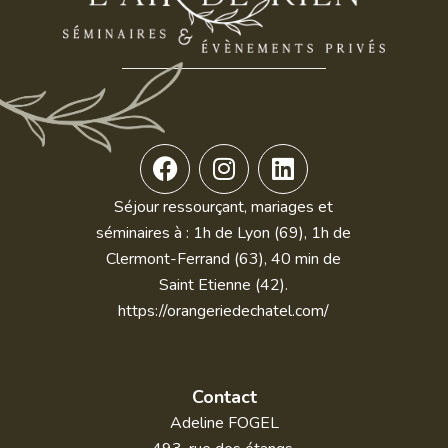
F
I
L
a
n
i
c
s
n
Séjour ressourçant, mariages et
e
t
k
séminaires à : 1h de Lyon (69), 1h de
b
a
e
Clermont-Ferrand (63), 40 min de
o
g
d
Saint Etienne (42).
o
r
i
https://orangeriedechatel.com/
k
a
n
m
Contact
Adeline FOGEL