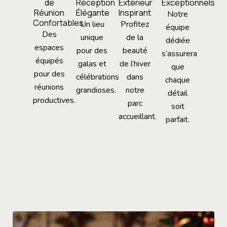
de
Réception
Extérieur
Exceptionnels
Réunion
Élégante
Inspirant
Notre
Confortables
Un lieu
Profitez
équipe
Des
unique
de la
dédiée
espaces
pour des
beauté
s’assurera
équipés
galas et
de l’hiver
que
pour des
célébrations
dans
chaque
réunions
grandioses.
notre
détail
productives.
parc
soit
accueillant.
parfait.