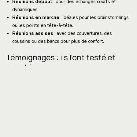
Réunions debout
: pour des échanges courts et
dynamiques.
Réunions en marche
: idéales pour les brainstormings
ou les points en tête-à-tête.
Réunions assises
: avec des couvertures, des
coussins ou des bancs pour plus de confort.
Témoignages : ils l’ont testé et
adopté
Thomas
Cl
Directeur marketing chez Nature & Co
RH 
ées
Nos réunions en plein air ont réduit notre temps de décision
On
de 30 %. Et en plus, tout le monde adore !
plu
et vous, prêt à passer au vert ?
Les chiffres ne mentent pas : les réunions en plein air et à